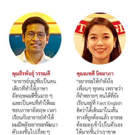
คุณณพศี นิยมาภา
คุณรัฐพล ปั้นทองพันธุ์
คน
"อยากจะให้กำลังใจ
"Fast English เหมาะ
เพื่อนๆ ทุกคน เพราะว่า
กับคนที่ไม่มีพื้นฐานเลย
ๆ
ก็จำหลายๆ คนได้ที่ยัง
แบบผม เพราะว่าผมจะ
ผม
เรียนอยู่ที่ Fast English
ได้ Software ของ
ลา
คิดว่าได้เดินมาในเส้น
อาจารย์เข้าไปใหม่
้
ทางที่ถูกต้องแล้ว อาจจะ
ทั้งหมด ที่อื่นไม่ได้มีการ
ฒนา
ต้องมองเข้าไปในตัวเอง
ปูพื้นฐาน หรือสอนให้
ให้มากขึ้นว่าเราขาด
เรารู้ภาษาอังกฤษแบบ