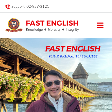
Skip
02-937-2121
Support:
to
content