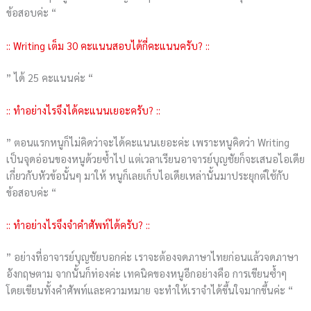
ข้อสอบค่ะ “
:: Writing เต็ม 30 คะแนนสอบได้กี่คะแนนครับ? ::
” ได้ 25 คะแนนค่ะ “
:: ทำอย่างไรจึงได้คะแนนเยอะครับ? ::
” ตอนแรกหนูก็ไม่คิดว่าจะได้คะแนนเยอะค่ะ เพราะหนูคิดว่า Writing
เป็นจุดอ่อนของหนูด้วยซ้ำไป แต่เวลาเรียนอาจารย์บุญชัยก็จะเสนอไอเดีย
เกี่ยวกับหัวข้อนั้นๆ มาให้ หนูก็เลยเก็บไอเดียเหล่านั้นมาประยุกต์ใช้กับ
ข้อสอบค่ะ “
:: ทำอย่างไรจึงจำคำศัพท์ได้ครับ? ::
” อย่างที่อาจารย์บุญชัยบอกค่ะ เราจะต้องจดภาษาไทยก่อนแล้วจดภาษา
อังกฤษตาม จากนั้นก็ท่องค่ะ เทคนิคของหนูอีกอย่างคือ การเขียนซ้ำๆ
โดยเขียนทั้งคำศัพท์และความหมาย จะทำให้เราจำได้ขึ้นใจมากขึ้นค่ะ “