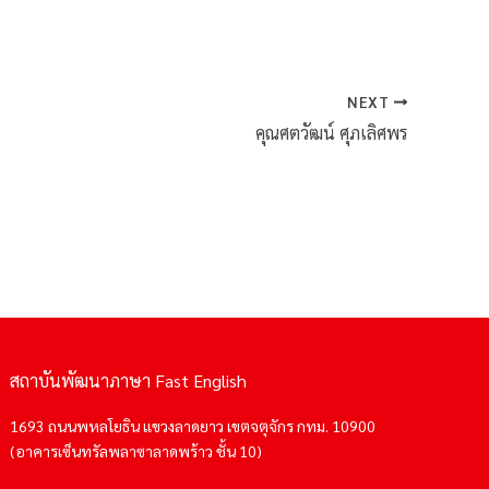
NEXT
คุณศตวัฒน์ ศุภเลิศพร
สถาบันพัฒนาภาษา Fast English
1693 ถนนพหลโยธิน แขวงลาดยาว เขตจตุจักร กทม. 10900
(อาคารเซ็นทรัลพลาซาลาดพร้าว ชั้น 10)