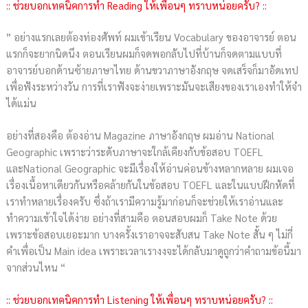
:: ช่วยบอกเทคนิคการทำ Reading ให้เพื่อนๆ ทราบหน่อยครับ? ::
” อย่างแรกเลยต้องท่องศัพท์ ผมเข้าเรียน Vocabulary ของอาจารย์ ตอน
แรกก็จะยากนิดนึง ตอนเรียนผมก็จดพอกลับไปที่บ้านก็จดตามแบบที่
อาจารย์บอกด้านซ้ายภาษาไทย ด้านขวาภาษาอังกฤษ จดเสร็จก็มาอัดเทป
เพื่อฟังระหว่างวัน การที่เราฟังจะง่ายเพราะมันจะเสียงของเราเองทำให้จำ
ได้แม่น
อย่างที่สองคือ ต้องอ่าน Magazine ภาษาอังกฤษ ผมอ่าน National
Geographic เพราะว่าระดับภาษาจะใกล้เคียงกับข้อสอบ TOEFL
และNational Geographic จะมีเรื่องให้อ่านค่อนข้างหลากหลาย ผมเจอ
เรื่องเนื้อหาเดียวกันหรือคล้ายกันในข้อสอบ TOEFL และในแบบฝึกหัดที่
เราทำหลายเรื่องครับ ซึ่งถ้าเรามีความรู้มาก่อนก็จะช่วยให้เราอ่านและ
ทำความเข้าใจได้ง่าย อย่างที่สามคือ ตอนสอบผมก็ Take Note ด้วย
เพราะข้อสอบเยอะมาก บางครั้งเราอาจจะสับสน Take Note สั้น ๆ ไม่กี่
คำเพื่อเป็น Main idea เพราะเวลาเรางงจะได้กลับมาดูถูกว่าคำถามข้อนี้มา
จากส่วนไหน “
:: ช่วยบอกเทคนิคการทำ Listening ให้เพื่อนๆ ทราบหน่อยครับ? ::