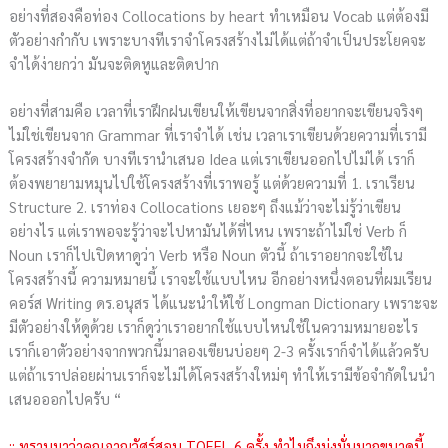
อย่างที่สองคือท่อง Collocations by heart ทำเหมือน Vocab แต่ต้องมี
ตัวอย่างกำกับ เพราะบางทีเราจำโครงสร้างไม่ได้แต่ถ้าจำเป็นประโยคจะ
จำได้ง่ายกว่า มันจะติดหูและติดปาก
อย่างที่สามคือ เวลาที่เราฝึกฝนเขียนให้เขียนจากสิ่งที่อยากจะเขียนจริงๆ
ไม่ใช่เขียนจาก Grammar ที่เราจำได้ เช่น เวลาเราเขียนด้วยความที่เรามี
โครงสร้างจำกัด บางทีเรานำเสนอ Idea แต่เราเขียนออกไปไม่ได้ เราก็
ต้องพยายามหมุนไปใช้โครงสร้างที่เราพอรู้ แต่ด้วยความที่ 1. เราเรียน
Structure 2. เราท่อง Collocations เยอะๆ ถึงแม้ว่าจะไม่รู้ว่าเขียน
อย่างไร แต่เราพอจะรู้ว่าจะไปหามันได้ที่ไหน เพราะถ้าไม่ใช่ Verb ก็
Noun เราก็ไปเปิดหาดูว่า Verb หรือ Noun ตัวนี้ ถ้าเราอยากจะใช้ใน
โครงสร้างนี้ ความหมายนี้ เราจะใช้แบบไหน อีกอย่างหนึ่งตอนที่ผมเรียน
คอร์ส Writing ดร.อนุสร ได้แนะนำให้ใช้ Longman Dictionary เพราะจะ
มีตัวอย่างให้ดูด้วย เราก็ดูว่าเราอยากใช้แบบไหนใช้ในความหมายอะไร
เราก็เอาตัวอย่างจากพวกนี้มาลองเขียนบ่อยๆ 2-3 ครั้งเราก็จำได้แล้วครับ
แต่ถ้าเราปล่อยผ่านเราก็จะไม่ได้โครงสร้างใหม่ๆ ทำให้เรามีข้อจำกัดในนำ
เสนอออกไปครับ “
:: ทราบมาว่าคุณภาณุวัศร์สอบ TOEFL 6 ครั้ง ทำไมถึงมุ่งมั่นมากขนาดนี้