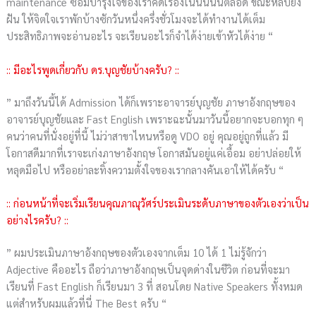
maintenance ซ่อมบำรุงใจของเราคิดเรื่องโน้นนี่นั้นตลอด ขณะหลับยัง
ฝัน ให้จิตใจเราพักบ้างซักวันหนึ่งครึ่งชั่วโมงจะได้ทำงานได้เต็ม
ประสิทธิภาพจะอ่านอะไร จะเรียนอะไรก็จำได้ง่ายเข้าหัวได้ง่าย “
:: มีอะไรพูดเกี่ยวกับ ดร.บุญชัยบ้างครับ? ::
” มาถึงวันนี้ได้ Admission ได้ก็เพราะอาจารย์บุญชัย ภาษาอังกฤษของ
อาจารย์บุญชัยและ Fast English เพราะฉะนั้นมาวันนี้อยากจะบอกทุก ๆ
คนว่าคนที่นั่งอยู่ที่นี้ ไม่ว่าสาขาไหนหรือดู VDO อยู่ คุณอยู่ถูกที่แล้ว มี
โอกาสดีมากที่เราจะเก่งภาษาอังกฤษ โอกาสมันอยู่แค่เอื้อม อย่าปล่อยให้
หลุดมือไป หรืออย่าละทิ้งความตั้งใจของเรากลางคันเอาให้ได้ครับ “
:: ก่อนหน้าที่จะเริ่มเรียนคุณภาณุวัศร์ประเมินระดับภาษาของตัวเองว่าเป็น
อย่างไรครับ? ::
” ผมประเมินภาษาอังกฤษของตัวเองจากเต็ม 10 ได้ 1 ไม่รู้จักว่า
Adjective คืออะไร ถือว่าภาษาอังกฤษเป็นจุดด่างในชีวิต ก่อนที่จะมา
เรียนที่ Fast English ก็เรียนมา 3 ที่ สอนโดย Native Speakers ทั้งหมด
แต่สำหรับผมแล้วที่นี่ The Best ครับ “