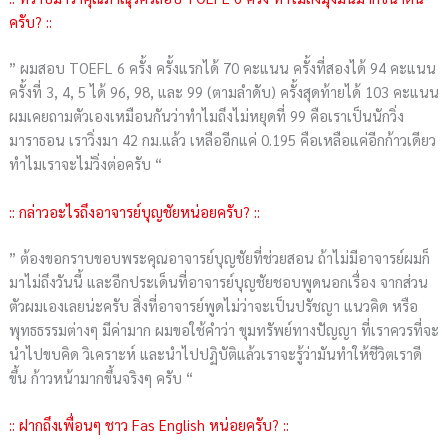
ครับ? ::
” ผมสอบ TOEFL 6 ครั้ง ครั้งแรกได้ 70 คะแนน ครั้งที่สองได้ 94 คะแนน
ครั้งที่ 3, 4, 5 ได้ 96, 98, และ 99 (ตามลำดับ) ครั้งสุดท้ายได้ 103 คะแนน
ผมเคยถามตัวเองเหมือนกันว่าทำไมถึงไม่หยุดที่ 99 คือเราเป็นนักวิ่ง
มาราธอน เราวิ่งมา 42 กม.แล้ว เหลืออีกแค่ 0.195 คือเหลือแค่อีกก้าวเดียว
ทำไมเราจะไม่วิ่งต่อครับ “
:: กล่าวอะไรถึงอาจารย์บุญชัยหน่อยครับ? ::
” ต้องขอกราบขอบพระคุณอาจารย์บุญชัยที่ช่วยสอน ถ้าไม่มีอาจารย์ผมก็
มาไม่ถึงวันนี้ และอีกประเด็นที่อาจารย์บุญชัยชอบพูดนอกเรื่อง จากส่วน
ตัวผมเองเลยน่ะครับ สิ่งที่อาจารย์พูดไม่ว่าจะเป็นปรัชญา แนวคิด หรือ
พุทธธรรมต่างๆ มีค่ามาก ผมขอใช้คำว่า ขุมทรัพย์ทางปัญญา ที่เราควรที่จะ
นำไปขบคิด วิเคราะห์ และนำไปปฏิบัติแล้วเราจะรู้ว่ามันทำให้ชีวิตเราดี
ขึ้น ก้าวหน้ามากขึ้นจริงๆ ครับ “
:: ฝากถึงเพื่อนๆ ชาว Fas English หน่อยครับ? ::