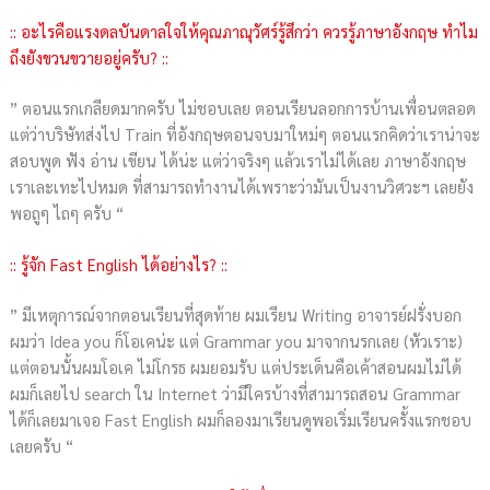
:: อะไรคือแรงดลบันดาลใจให้คุณภาณุวัศร์รู้สึกว่า ควรรู้ภาษาอังกฤษ ทำไม
ถึงยังขวนขวายอยู่ครับ? ::
” ตอนแรกเกลียดมากครับ ไม่ชอบเลย ตอนเรียนลอกการบ้านเพื่อนตลอด
แต่ว่าบริษัทส่งไป Train ที่อังกฤษตอนจบมาใหม่ๆ ตอนแรกคิดว่าเราน่าจะ
สอบพูด ฟัง อ่าน เขียน ได้น่ะ แต่ว่าจริงๆ แล้วเราไม่ได้เลย ภาษาอังกฤษ
เราเละเทะไปหมด ที่สามารถทำงานได้เพราะว่ามันเป็นงานวิศวะฯ เลยยัง
พอถูๆ ไถๆ ครับ “
:: รู้จัก Fast English ได้อย่างไร? ::
” มีเหตุการณ์จากตอนเรียนที่สุดท้าย ผมเรียน Writing อาจารย์ฝรั่งบอก
ผมว่า Idea you ก็โอเคน่ะ แต่ Grammar you มาจากนรกเลย (หัวเราะ)
แต่ตอนนั้นผมโอเค ไม่โกรธ ผมยอมรับ แต่ประเด็นคือเค้าสอนผมไม่ได้
ผมก็เลยไป search ใน Internet ว่ามีใครบ้างที่สามารถสอน Grammar
ได้ก็เลยมาเจอ Fast English ผมก็ลองมาเรียนดูพอเริ่มเรียนครั้งแรกชอบ
เลยครับ “