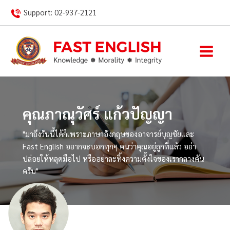
Skip
Support:
02-937-2121
to
content
คุณภาณุวัศร์ แก้วปัญญา
"มาถึงวันนี้ได้ก็เพราะภาษาอังกฤษของอาจารย์บุญชัยและ
Fast English อยากจะบอกทุกๆ คนว่าคุณอยู่ถูกที่แล้ว อย่า
ปล่อยให้หลุดมือไป หรืออย่าละทิ้งความตั้งใจของเรากลางคัน
ครับ"